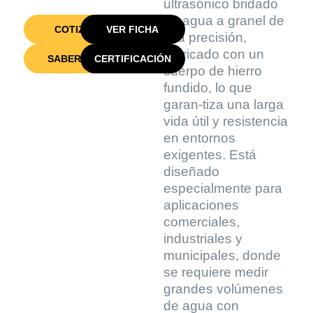
ultrasónico bridado
de agua a granel de
COTIZAR
VER FICHA
alta precisión,
fabricado con un
SABER MÁS
CERTIFICACIÓN
cuerpo de hierro
fundido, lo que
garan-tiza una larga
vida útil y resistencia
en entornos
exigentes. Está
diseñado
especialmente para
aplicaciones
comerciales,
industriales y
municipales, donde
se requiere medir
grandes volúmenes
de agua con