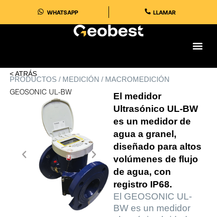
Ir
WHATSAPP
LLAMAR
al
contenido
< ATRÁS
PRODUCTOS / MEDICIÓN / MACROMEDICIÓN
GEOSONIC UL-BW
El medidor
Ultrasónico UL-BW
es un medidor de
agua a granel,
diseñado para altos
volúmenes de flujo
de agua, con
registro IP68.
El GEOSONIC UL-
BW es un medidor