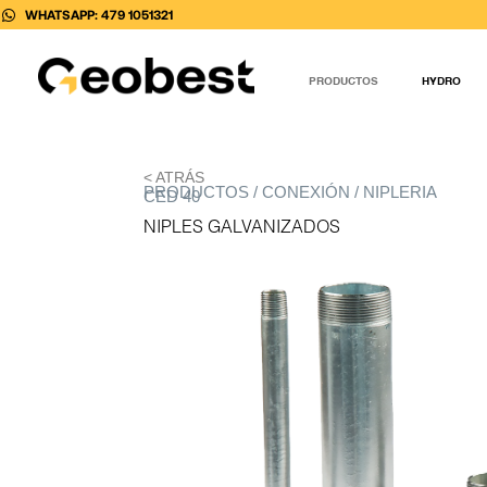
Ir
WHATSAPP: 479 1051321
al
contenido
PRODUCTOS
HYDRO
< ATRÁS
PRODUCTOS / CONEXIÓN / NIPLERIA
CED 40
NIPLES GALVANIZADOS