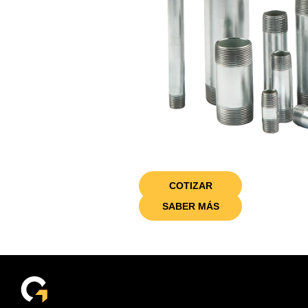
COTIZAR
SABER MÁS
Aplicaciones recomendadas del niple galvaniza